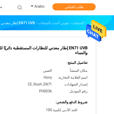
Arabic
من
طلب اقتباس
منزل
المنتجات
هوني أحدث المنتجات
EN71 UVB إطار معدني للنظارات المستقطبة دائريًا للرجال والنساء
EN71 UVB إطار معدني للنظارات المستقطبة دائريًا 
والنساء
تفاصيل المنتج:
مكان المنشأ:
الصين
اسم العلامة التجارية:
Hony
إصدار الشهادات:
CE ,Rosh ,EN71
رقم الموديل:
PH0036
شروط الدفع والشحن:
الحد الأدنى لكمية:
100