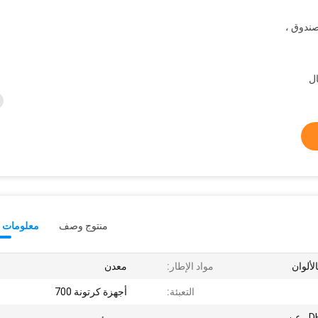
، 35 قطعة / صندوق ،
منتوج وصف
معلومات ت
لألوان
مواد الإطار:
معدن
التعبئة:
أجهزة كرتونة 700
بواسطة DHL ، UPS ، Fedex ، عن