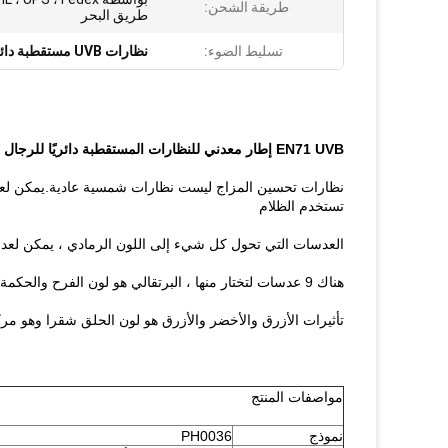
طريقة الشحن:
طريق البحر
تسليط الضوء:
نظارات UVB مستقطبة دائريًا
EN71 UVB إطار معدني للنظارات المستقطبة دائريًا للرجال والنساء
نظارات تحسين المزاج
ليست نظارات شمسية عادية.يمكن لعدسات
تستخدم الظلام
العدسات التي تحول كل شيء إلى اللون الرمادي ، يمكن لعدسا
هناك 9 عدسات لتختار منها ، البرتقالي هو لون الفرح والحكمة ، أكوا يبرد.فهو يجمع بين التنشيط المفيد والتنقية
تأثيرات الأزرق والأخضر والأزرق هو لون الحلق شقرا وهو مركز
مواصفات المنتج
نموذج
PH0036