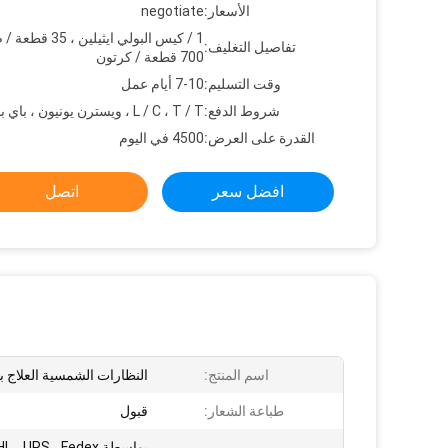
الأسعار:
negotiate
1 / كيس البولي ايثيلين 
تفاصيل التغليف:
700 قطعة / كرتون
وقت التسليم:
7-10 أيام عمل
شروط الدفع:
L / C ، T / T ، ويسترن يونيون ، باي بال
القدرة على العرض:
4500 في اليوم
افضل سعر
اتصل
اسم المنتج:
النظارات الشمسية العلاج با
طباعة الشعار:
قبول