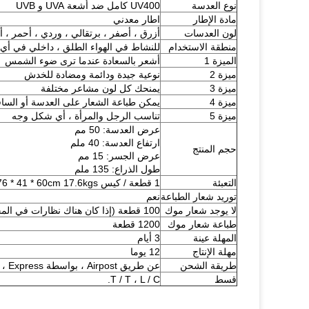
نوع العدسة
UV400 كامل ضد أشعة UVA و UVB
مادة الإطار
اطار معدني
لون العدسات
أزرق ، أصفر ، برتقالي ، وردي ، أحمر ، أ
منطقة الاستخدام
للنشاط في الهواء الطلق ، داخلي في أي
الميزة 1
أشعر بالسعادة عندما ترى ضوء الشمس
ميزة 2
نوعية جيدة ودائمة ومضادة للخدش
ميزة 3
يمنحك كل لون مشاعر مختلفة
ميزة 4
يمكن طباعة الشعار على العدسة أو السا
ميزة 5
تناسب الرجل والمرأة ، أي شكل وجه
عرض العدسة: 50 مم
ارتفاع العدسة: 40 ملم
حجم المنتج
عرض الجسر: 15 مم
طول الذراع: 135 ملم
التعبئة
1 قطعة / كيس Pp ، 700pcs / Carton ، 76 * 41 * 60cm 17.6kgs
توريد شعار الطباعة
نعم
لا يوجد شعار موك
100 قطعة (إذا كان هناك نظارات في المخزون)
طباعة شعار موك
1200 قطعة
المهلة عينة
3 أيام
مهلة الإنتاج
12 يوما
طريقة الشحن
عن طريق Airpost ، بواسطة Express ، عن طريق البحر
قسط
T / T ، L / C.