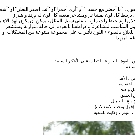
 ، "أنا أخضر مع حسد ،" أو "أرى أحمر!"أو "أنت أصفر البطن" أو "أشع
وان ، يرتبط كل لون بمشاعر ومشاعر معينة.كل لون له تردد واهتزاز
ل ارتداء نظارات ملونة ، على سبيل المثال ، يمكن أن يكون لهذا الاهتز
للون المناسب لمشاعرنا وعواطفنا بالعودة إلى حالة متوازنة وسنشعر
 للعلاج بالضوء / اللون تأثيرات على مجموعة متنوعة من المشكلات أو
 المزيد!
 بالقوة ، الحيوية ، التغلب على الأفكار السلبية
ممتعة
فس ، الأمل
 ، الحساسية
اصل واضح
ق العميق
إبداع ، الجمال
(فوق وتحت الانفعالات)
ف التوتر ، وكابت للشهية