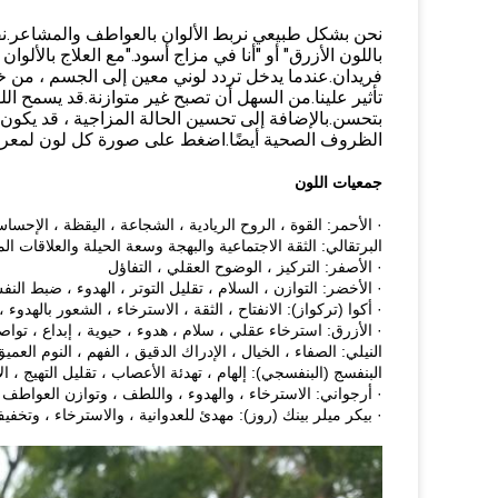
نحن بشكل طبيعي نربط الألوان بالعواطف والمشاعر.نقول
باللون الأزرق" أو "أنا في مزاج أسود."مع العلاج بالأل
فريدان.عندما يدخل تردد لوني معين إلى الجسم ، من خلا
تأثير علينا.من السهل أن تصبح غير متوازنة.قد يسمح ا
بتحسن.بالإضافة إلى تحسين الحالة المزاجية ، قد يكون
الظروف الصحية أيضًا.اضغط على صورة كل لون لمعرفة
جمعيات اللون
· الأحمر: القوة ، الروح الريادية ، الشجاعة ، اليقظة ، الإحساس
البرتقالي: الثقة الاجتماعية والبهجة وسعة الحيلة والعلاقات ال
· الأصفر: التركيز ، الوضوح العقلي ، التفاؤل
· الأخضر: التوازن ، السلام ، تقليل التوتر ، الهدوء ، ضبط الن
· أكوا (تركواز): الانفتاح ، الثقة ، الاسترخاء ، الشعور بالهدوء
· الأزرق: استرخاء عقلي ، سلام ، هدوء ، حيوية ، إبداع ، تو
النيلي: الصفاء ، الخيال ، الإدراك الدقيق ، الفهم ، النوم العمي
البنفسج (البنفسجي): إلهام ، تهدئة الأعصاب ، تقليل التهيج ، ال
· أرجواني: الاسترخاء ، والهدوء ، واللطف ، وتوازن العواطف 
· بيكر ميلر بينك (روز): مهدئ للعدوانية ، والاسترخاء ، وتخفي