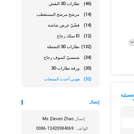
(46)
نظارات 3D النقش
(14)
مرشح مرشح المستقطب
(14)
فضّيّ عرض شاشة
(12)
El سلك زجاج
(132)
نظارات 3D النشطة
(34)
شمسيّ كسوف زجاج
(30)
ورقة نظارات 3D
(32)
هوني أحدث المنتجات
فصيلية
إتصال
إتصال:
Ms. Eleven Zhao
الهاتف ::
0086-13420984069