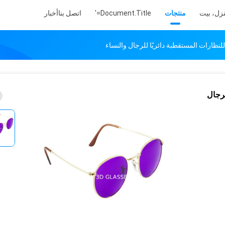
زل، بيت
منتجات
Document.title='
اتصل بنا
أخبار
للرجال