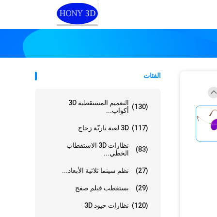
الفئات
التعميم المستقطبة 3D
(130)
أكواب...
(117)
3D لعبة ناريّة زجاج
نظارات 3D الاستقطاب
(83)
الخطي...
(27)
نظم سينما ثلاثية الأبعاد...
(29)
يستقطب فيلم صفح
(120)
نظارات حيود 3D