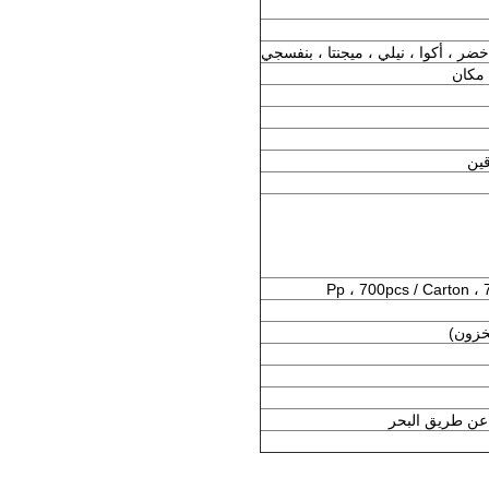
خضر ، أكوا ، نيلي ، ميجنتا ، بنفسجي
 مكان
قين