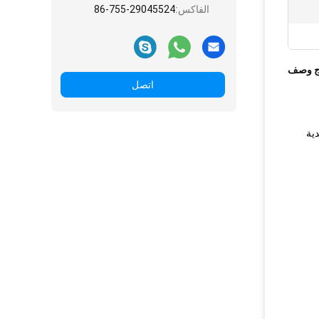
الفاكس:
86-755-29045524
ج وصف
اتصل
ية