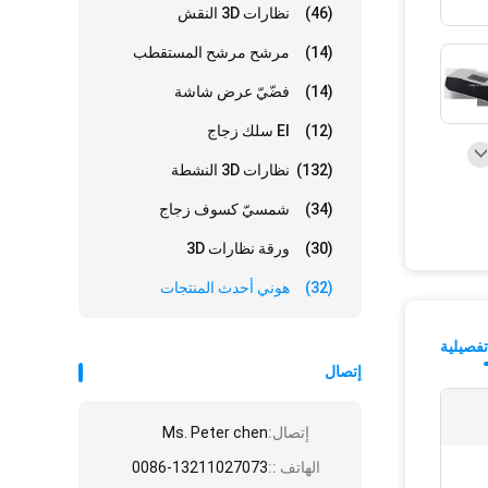
(46)
نظارات 3D النقش
(14)
مرشح مرشح المستقطب
(14)
فضّيّ عرض شاشة
(12)
El سلك زجاج
(132)
نظارات 3D النشطة
(34)
شمسيّ كسوف زجاج
(30)
ورقة نظارات 3D
(32)
هوني أحدث المنتجات
فصيلية
إتصال
إتصال:
Ms. Peter chen
الهاتف ::
0086-13211027073