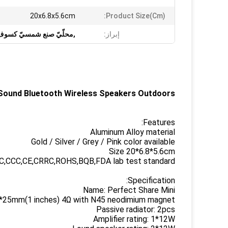
20x6.8x5.6cm
Product Size(cm):
إبراز:
,محلّيّ صنع شمسيّ كسوف
 Sound Bluetooth Wireless Speakers Outdoors
Features:
Aluminum Alloy material
Gold / Silver / Grey / Pink color available
Size 20*6.8*5.6cm
C,CCC,CE,CRRC,ROHS,BQB,FDA lab test standard
Specification:
Name: Perfect Share Mini
 2*25mm(1 inches) 4Ω with N45 neodimium magnet
Passive radiator: 2pcs
Amplifier rating: 1*12W