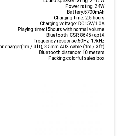
Lound speaker rating: 2*12W
Power rating: 24W
Battery:5700mAh
Charging time: 2.5 hours
Charging voltage: DC15V/1.0A
Playing time:15hours with normal volume
Bluetooth: CSR 8645+aptX
Frequency response:50Hz-17kHz
or charger(1m / 3ft), 3.5mm AUX cable (1m / 3ft)
Bluetooth distance: 10 meters
Packing:colorful sales box