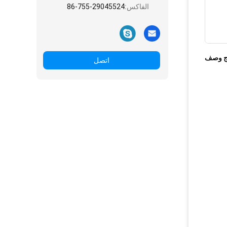
الفاكس:
86-755-29045524
ج وصف
اتصل