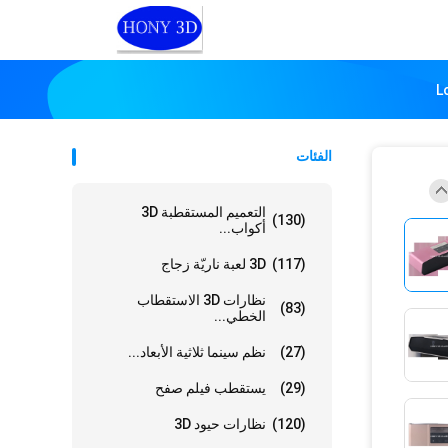
L
الفئات
التعميم المستقطبة 3D
(130)
أكواب...
(117)
3D لعبة ناريّة زجاج
نظارات 3D الاستقطاب
(83)
الخطي...
(27)
نظم سينما ثلاثية الأبعاد...
(29)
يستقطب فيلم صفح
(120)
نظارات حيود 3D