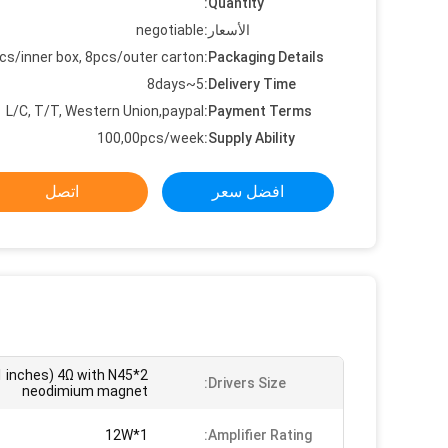
Quantity:
الأسعار:
negotiable
cs/inner box, 8pcs/outer carton
Packaging Details:
5~8days
Delivery Time:
L/C, T/T, Western Union,paypal
Payment Terms:
100,00pcs/week
Supply Ability:
افضل سعر
اتصل
1 inches) 4Ω with N45
Drivers Size:
neodimium magnet
1*12W
Amplifier Rating: