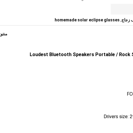
 زجاج
,
homemade solar eclipse glasses
منتو
Loudest Bluetooth Speakers Portable / Rock
FC
Drivers size: