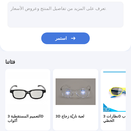
فضّيّ عرض شاشة
el سلك زجاج
نظارات 3D النشطة
استمر
شمسيّ كسوف زجاج
ورقة نظارات 3D
فئاتنا
هوني أحدث المنتجات
نظارات 3D الاستقطاب
3D لعبة ناريّة زجاج
التعميم المستقطبة 3D
الخطي
أكواب