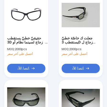
جعلت ك خاصّة خطيّ
حقيقيّ خطيّ يستقطب
يستقطب 3D زجاج ل
3D زجاج لسينما نظام أو
Imax سينما نظام
مسرح بيتيّ
MOQ:
2000pcs
MOQ:
2000pcs
أحصل على آخر سعر
أحصل على آخر سعر
ﺎﺘﺼﻟ ﺍﻶﻧ
ﺎﺘﺼﻟ ﺍﻶﻧ
منزل
المنتجات
حول بنا