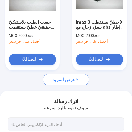
اتصل بنا
Imax خطيّ يستقطب 3D
حسب الطّلب بلاستيكيّ
يسوّد زجاج مع abs إطار
حقيقيّ خطيّ يستقطب
التعميم المستقطبة 3D أكواب
بلاستيكيّ
3D زجاج ل Imax سينما
MOQ:
2000pcs
MOQ:
2000pcs
نظام
أحصل على آخر سعر
أحصل على آخر سعر
3D لعبة ناريّة زجاج
نظارات 3D الاستقطاب الخطي
ﺎﺘﺼﻟ ﺍﻶﻧ
ﺎﺘﺼﻟ ﺍﻶﻧ
نظم سينما ثلاثية الأبعاد
عرض المزيد
يستقطب فيلم صفح
نظارات حيود 3D
اترك رسالة
سوف نقوم بالرد بسرعة
نظارات 3D النقش
مرشح مرشح المستقطب