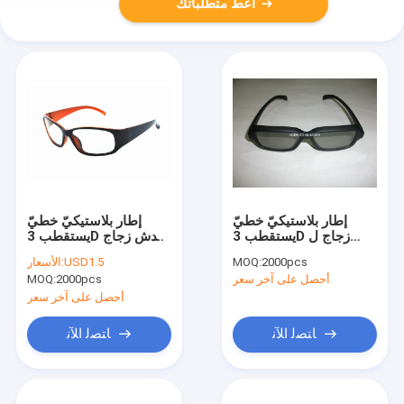
أعط متطلباتك
إطار بلاستيكيّ خطيّ
إطار بلاستيكيّ خطيّ
يستقطب 3D زجاج ل
يستقطب 3D يخدش زجاج
Imax سينما نظام
لسينما anti عدسة
2000pcs
MOQ:
USD1.5
الأسعار:
أحصل على آخر سعر
2000pcs
MOQ:
أحصل على آخر سعر
ﺎﺘﺼﻟ ﺍﻶﻧ
ﺎﺘﺼﻟ ﺍﻶﻧ