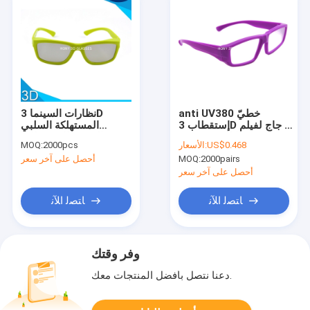
anti UV380 خطيّ
نظارات السينما 3D
إستقطاب 3D زجاج لفيلم
المستهلكة السلبي
foldable/قابل
التعميم الاستقطاب
US$0.468
الأسعار:
2000pcs
MOQ:
للاستعمال تكرارا
النظارات لينة الإطار
2000pairs
MOQ:
أحصل على آخر سعر
أحصل على آخر سعر
ﺎﺘﺼﻟ ﺍﻶﻧ
ﺎﺘﺼﻟ ﺍﻶﻧ
وفر وقتك
دعنا نتصل بأفضل المنتجات معك.