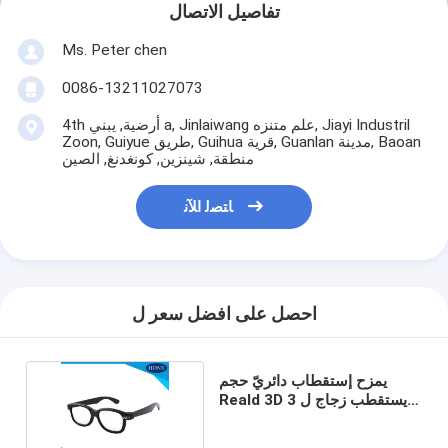
تفاصيل الاتصال
Ms. Peter chen
0086-13211027073
4th أرضية, يبني a, Jinlaiwang علم متنزه, Jiayi Industril
Zoon, Guiyue طريق, Guihua قرية, Guanlan مدينة, Baoan
منطقة, شينزين, كونغدنغ, الصين
ﺎﺘﺼﻟ ﺍﻶﻧ
احصل على افضل سعر ل
يمزح إستقطاب دائريّ حجم
Reald 3D يستقطب زجاج ل 3D
سلبيّ تلفزيون