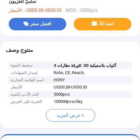
سلبيّ تلفزيون
MOQ：5000pcs
الأسعار：USD0.28-USD0.33
ﺎﺘﺼﻟ ﺍﻶﻧ
افضل سعر
منتوج وصف
,
تسليط الضوء
3D أكواب بلاستيكية
ورقة نظارات 3D
Rohs, CE, Reach,
إصدار الشهادات
HONY
اسم العلامة التجارية
USD0.28-USD0.33
الأسعار
5000pcs
الحد الأدنى لكمية
100000pcs/day
القدرة على العرض
عرض المزيد