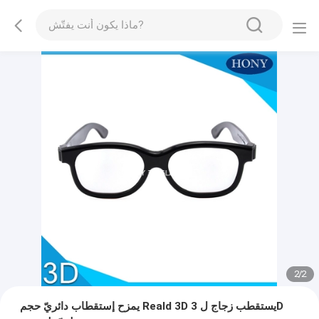
2
/
2
يمزح إستقطاب دائريّ حجم Reald 3D يستقطب زجاج ل 3D