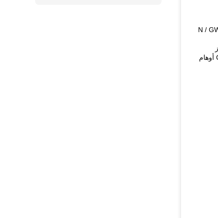
N / GW
ز
وتشجع عملية ChromaDepth أوهام