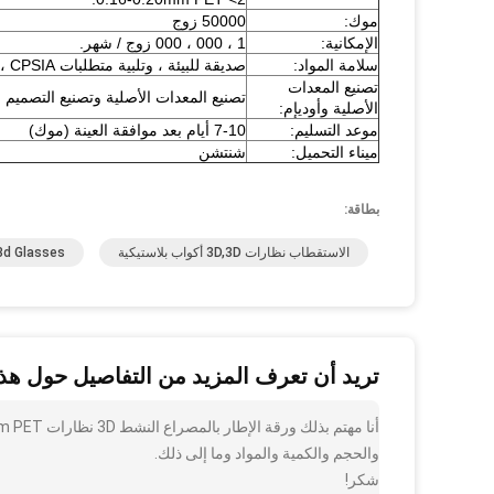
موك:
50000 زوج
الإمكانية:
1 ، 000 ، 000 زوج / شهر.
سلامة المواد:
صديقة للبيئة ، وتلبية متطلبات EN-71 ، ASTM ، CPSIA.
تصنيع المعدات
تصنيع المعدات الأصلية وتصنيع التصميم
الأصلية وأوديإم:
موعد التسليم:
7-10 أيام بعد موافقة العينة (موك)
ميناء التحميل:
شنتشن
بطاقة:
الاستقطاب نظارات 3D,3D أكواب بلاستيكية
3d Glasses
تريد أن تعرف المزيد من التفاصيل حول هذا
والحجم والكمية والمواد وما إلى ذلك.
شكر!