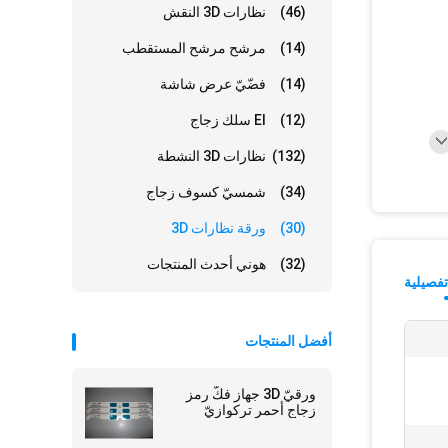
(46)
نظارات 3D النقش
(14)
مرشح مرشح المستقطب
(14)
فضّيّ عرض شاشة
(12)
El سلك زجاج
(132)
نظارات 3D النشطة
(34)
شمسيّ كسوف زجاج
(30)
ورقة نظارات 3D
(32)
هوني أحدث المنتجات
فصيلية
أفضل المنتجات
ورقيّ 3D جهاز فكّ رمز
زجاج أحمر تركوازيّ