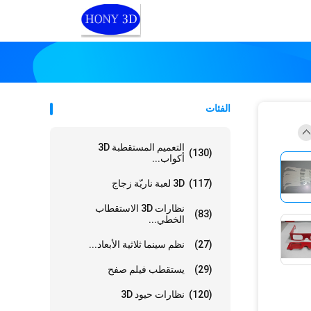
الفئات
التعميم المستقطبة 3D
(130)
أكواب...
(117)
3D لعبة ناريّة زجاج
نظارات 3D الاستقطاب
(83)
الخطي...
(27)
نظم سينما ثلاثية الأبعاد...
(29)
يستقطب فيلم صفح
(120)
نظارات حيود 3D