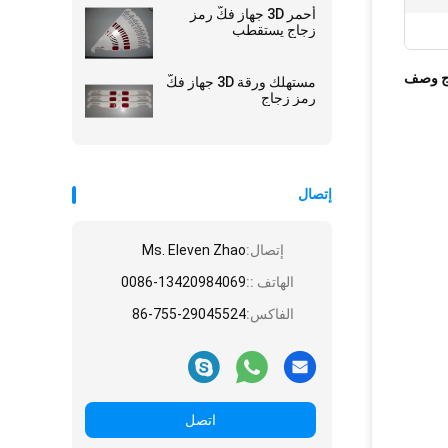
أحمر 3D جهاز فكّ رمز
زجاج يستقطب
ج وصف
مستهلك ورقة 3D جهاز فكّ
رمز زجاج
إتصال
إتصال:
Ms. Eleven Zhao
الهاتف ::
0086-13420984069
الفاكس:
86-755-29045524
اتصل