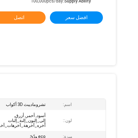
100,000pcs/day
Supply Ability:
افضل سعر
اتصل
اسم:
تشروماديبث 3D أكواب
أسود, أحمر, أزرق,
لون::
إلى_إلىون_إلىة_إلىات
آخره_آخرهة_آخرهات_آخر
ميزة:
eco ودّيّ