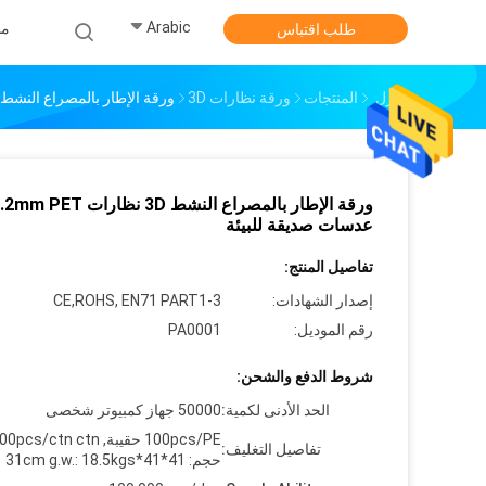
Arabic
من
طلب اقتباس
منزل
المنتجات
ورقة نظارات 3D
ورقة الإطار بالمصراع النشط 3D نظارات 0.2mm PET عدسات صديقة للبيئ
ورقة الإطار بالمصراع النشط 3D نظارات m PET
عدسات صديقة للبيئة
تفاصيل المنتج:
إصدار الشهادات:
CE,ROHS, EN71 PART1-3
رقم الموديل:
PA0001
شروط الدفع والشحن:
الحد الأدنى لكمية:
50000 جهاز كمبيوتر شخصى
100pcs/PE حقيبة, pcs/ctn ctn
تفاصيل التغليف:
حجم: 41*41*31cm g.w.: 18.5kgs