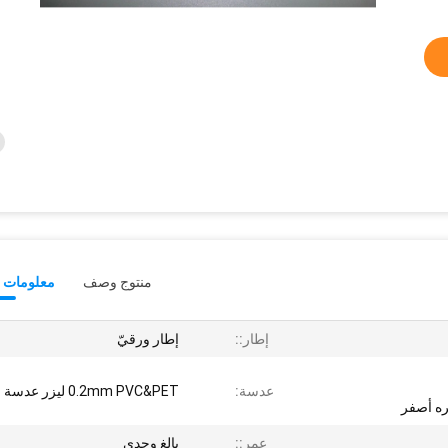
منتوج وصف
معلومات ت
إطار::
إطار ورقيّ
عدسة:
0.2mm PVC&PET ليزر عدسة
ه أصفر
عمر::
بالغ وجدي