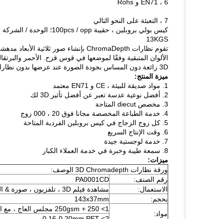
6 ، EN71 و Rohs
7 ، التعبئة على النحو التالي
كيس بولي بروبلين ، حقيبة 100pcs / opp؛
الوحدة / الشركة التونسية
13KGS
تقوم نظارات ChromaDepth بإنشاء صور ث
الألوان المتبقية وفقًا لموضعها في قوس قزح.
الأحمر والبرتقا
3D رائعة دون المساس بجودة الصورة عند عرضها بدون نظارات.
ميزة المنتج:
1. مواد صديقة للبيئة ، CE و EN71 معتمد
2. أفضل نوعية عدسة تعبر عن أفضل تأثير 3D لك
3. مخصص diecut المتاحة
4. خدمة الطباعة المخصصة مجانا فوق 20 ، 000 زوج
5. كل زوج الزجاج في كيس بروبلين الفردية المتاحة
6. وقت الإنتاج السريع
7. خدمة لوجستية جيدة
8. سمعة طيبة وخبرة في خدمة العملاء الكبار
ميزات:
ورقة نظارات 3D Chromadepth الوصف:
رقم الصنف:
PA0001CD
الاستعمال:
مشاهدة فيلم 3D ، تلفزيون ، صورة & الكتاب.
بحجم:
143x37mm
1> 250 + 250gsm مجلس العاج ، مع الطباعة 4C أو العرف.
مواد:
2> 0.16-0.20mm PET.