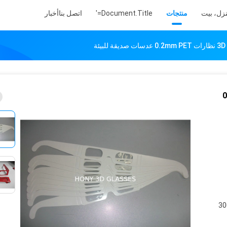
زل، بيت
منتجات
Document.title='
اتصل بنا
أخبار
ة
0.2m
3000