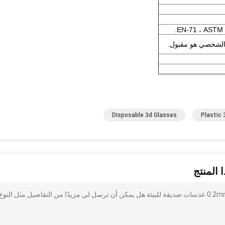
 الشخصي هو مقبول.
Disposable 3d Glasses
Plastic 
 المنتج
أنا مهتم بذلك ورقة الإطار بالمصراع النشط 3D نظارات 0.2mm PET عدسات صديقة للبيئة هل يمكن أن ترسل لي مزيدًا من التفاصيل مثل النوع