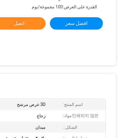
القدرة على العرض:
100 مجموعة/يوم
افضل سعر
اتصل
اسم المنتج:
3D عرض مرشح
인쇄되지 않은مواد:
زجاج
الشكل::
ميدان