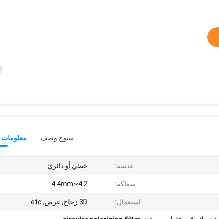
منتوج وصف
معلومات ت
عدسة:
خطيّ أو دائريّ
سماكة:
4.2~4.4mm
استعمال:
3D زجاج, عرض, etc