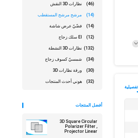
(46)
نظارات 3D النقش
(14)
مرشح مرشح المستقطب
(14)
فضّيّ عرض شاشة
(12)
El سلك زجاج
(132)
نظارات 3D النشطة
(34)
شمسيّ كسوف زجاج
(30)
ورقة نظارات 3D
(32)
هوني أحدث المنتجات
فصيلية
أفضل المنتجات
3D Square Circular
Polarizer Filter ,
Projector Linear
Polarizing Filter