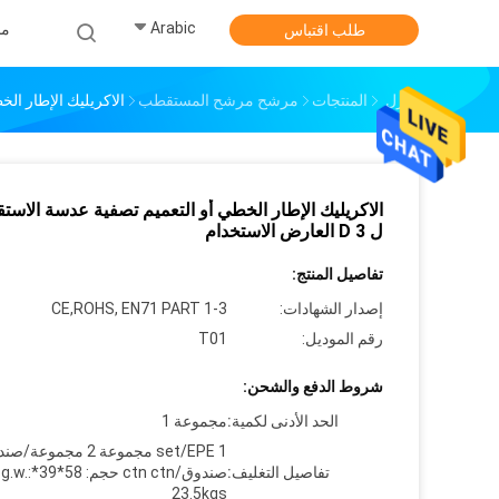
Arabic
من
طلب اقتباس
منزل
المنتجات
مرشح مرشح المستقطب
الاكريليك الإطار الخطي أو
الاكريليك الإطار الخطي أو التعميم تصفية عدسة الاس
ل 3 D العارض الاستخدام
تفاصيل المنتج:
إصدار الشهادات:
CE,ROHS, EN71 PART 1-3
رقم الموديل:
T01
شروط الدفع والشحن:
الحد الأدنى لكمية:
مجموعة 1
تفاصيل التغليف:
صندوق/ctn ctn ح
23.5kgs