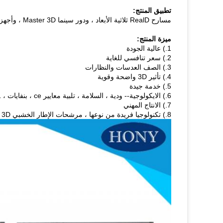
تطبيق المنتج:
مسارح RealD ثلاثية الأبعاد ، ودور سينما Master 3D ، وأجهزة عرض للعائلة ، وأجهزة عرض للمكاتب ، وأجهزة عرض للمدارس
ميزة المنتج:
1.) عالية الجودة
2.) سعر تنافسي للغاية
3.) الصف العدسات والنظارات
4.) تأثير 3D واضحة وقوية
5.) خدمة جيدة
6.) الايكولوجية-- ودية ، السلامة ، تلبية معايير ce ، بنفايات ، en71 الخ
7.) الانتاج المهني
8.) تكنولوجيا فريدة من نوعها ، مرشحات الإطار الخشبي 3D