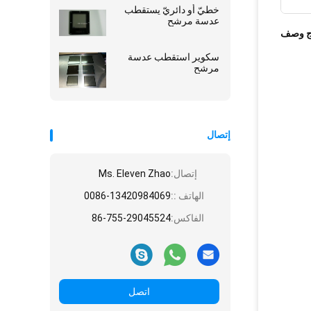
Custom Made
خطيّ أو دائريّ يستقطب
عدسة مرشح
ج وصف
سكوير استقطب عدسة
مرشح
إتصال
إتصال:
Ms. Eleven Zhao
الهاتف ::
0086-13420984069
الفاكس:
86-755-29045524
اتصل