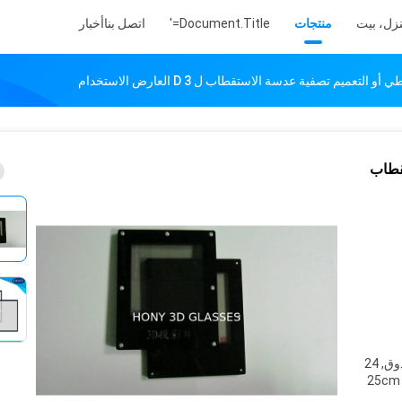
زل، بيت
منتجات
Document.title='
اتصل بنا
أخبار
 التعميم تصفية عدسة الاستقطاب ل 3 D العارض الاستخدام
تقطاب
1 set/EPE مجموعة 2 مجموعة/صندوق, 24
جم: 58*39*25cm g.w.: