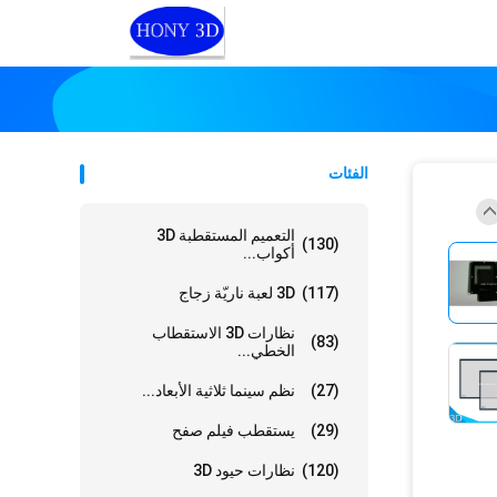
الفئات
التعميم المستقطبة 3D
(130)
أكواب...
(117)
3D لعبة ناريّة زجاج
نظارات 3D الاستقطاب
(83)
الخطي...
(27)
نظم سينما ثلاثية الأبعاد...
(29)
يستقطب فيلم صفح
(120)
نظارات حيود 3D