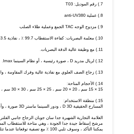
7.) رقم الموديل: T03
8.) عملية anti-UV380
9.) مزدوج الوجه TAC الجمع وعملية طلاء الصلب
10.) معلمة البصريات: كفاءة الاستقطاب 99.7 ٪ ، نفاذية 43.5 ٪ ، تعويض 125nm / 138nm
11.) مع وظيفة عالية الدقة البصريات.
12.) لريال مدريد D ، صورة رئيسية ، أو نظام السينما Imax.
13.) زجاج الصف العلوي مع نفاذية عالية وفرك المقاومة ، والأفلام المستقطبة المستديرة المستوردة داخل
14.) الأحجام المتاحة:
15 × 15 سم ، 20 × 20 سم ، 25 × 25 سم ، 30 × 30 سم ، ونحن نفعل أيضا أحجام مخصصة وفقا لمتطلبات العملاء
15.) منطقة الاستخدام:
المسارح الحقيقية D 3D ، ودور السينما ماستر 3D صورة ، وأجهزة العرض الأسرة ، وأجهزة العرض المكتبية ، وأجهزة العرض المدرسة
العلامة التجارية الشهيرة جدا سان جوبان الزجاج جانبي الفلتر.
مرشح إسقاط جيدة جدا الجودة ، وهي متاحة للاستقطاب الم
يمكننا التأكد ، وسوف تلبي 100 ٪ مع تصفية توقعاتنا عندما تتلقى بضائعنا.