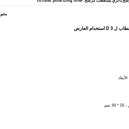
شح,دائريّ يستقطب مرشح
,
circular polarizing filter
منتو
دام العارض