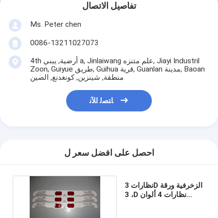
تفاصيل الاتصال
Ms. Peter chen
0086-13211027073
4th أرضية, يبني a, Jinlaiwang علم متنزه, Jiayi Industril
Zoon, Guiyue طريق, Guihua قرية, Guanlan مدينة, Baoan
منطقة, شينزين, كونغدنغ, الصين
ﺎﺘﺼﻟ ﺍﻶﻧ
احصل على افضل سعر ل
نظارات 3D الزخرفية ورقة
، 3D نظارات 4 ألوان
الطباعة خدمة OEM