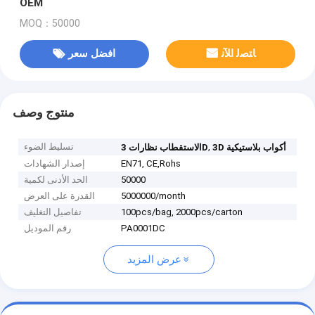
OEM
MOQ：50000
ﺎﺘﺼﻟ ﺍﻶﻧ
افضل سعر
منتوج وصف
,
تسليط الضوء
3D أكواب بلاستيكية
الاستقطاب نظارات 3D
EN71, CE,Rohs
إصدار الشهادات
50000
الحد الأدنى لكمية
5000000/month
القدرة على العرض
100pcs/bag, 2000pcs/carton
تفاصيل التغليف
PA0001DC
رقم الموديل
عرض المزيد