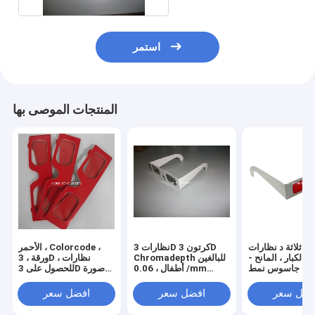
استمر
المنتجات الموصى بها
ود ثلاثة د نظارات
نظارات 3D كرتون 3D
الأحمر ، Colorcode ،
 الكبار ، المانح -
Chromadepth للبالغين
ورقة ، 3D نظارات ،
عيدا جاسوس نمط
/ أطفال ، 0.06mm
للحصول على 3D صورة
سمك العدسة
الرسم ، كرتون الإطار
فضل سعر
افضل سعر
افضل سعر