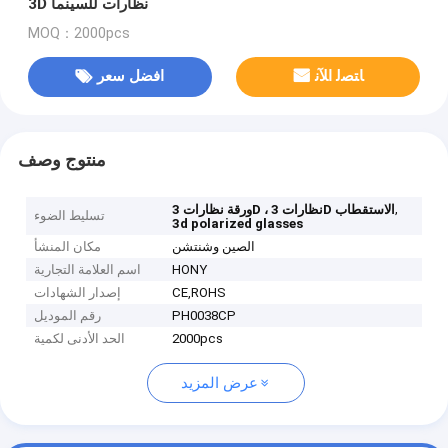
3D نظارات للسينما
MOQ：2000pcs
ﺎﺘﺼﻟ ﺍﻶﻧ
افضل سعر
منتوج وصف
,
ورقة نظارات 3D ، نظارات 3D الاستقطاب
تسليط الضوء
3d polarized glasses
الصين وشنتشن
مكان المنشأ
HONY
اسم العلامة التجارية
CE,ROHS
إصدار الشهادات
PH0038CP
رقم الموديل
2000pcs
الحد الأدنى لكمية
عرض المزيد