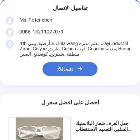
تفاصيل الاتصال
Ms. Peter chen
0086-13211027073
4th أرضية, يبني a, Jinlaiwang علم متنزه, Jiayi Industril
Zoon, Guiyue طريق, Guihua قرية, Guanlan مدينة, Baoan
منطقة, شينزين, كونغدنغ, الصين
ﺎﺘﺼﻟ ﺍﻶﻧ
احصل على افضل سعر ل
جعل العرف شعار البلاستيك
السلبي التعميم الاستقطاب
ريال D 3D نظارات للسينما